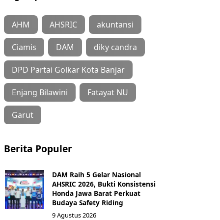
AHM
AHSRIC
akuntansi
Ciamis
DAM
diky candra
DPD Partai Golkar Kota Banjar
Enjang Bilawini
Fatayat NU
Garut
Berita Populer
DAM Raih 5 Gelar Nasional
AHSRIC 2026, Bukti Konsistensi
Honda Jawa Barat Perkuat
Budaya Safety Riding
9 Agustus 2026