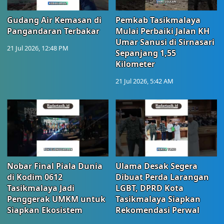
Gudang Air Kemasan di
Pemkab Tasikmalaya
Pangandaran Terbakar
Mulai Perbaiki Jalan KH
Umar Sanusi di Sirnasari
21 Jul 2026, 12:48 PM
Sepanjang 1,55
Kilometer
21 Jul 2026, 5:42 AM
Nobar Final Piala Dunia
Ulama Desak Segera
di Kodim 0612
Dibuat Perda Larangan
Tasikmalaya Jadi
LGBT, DPRD Kota
Penggerak UMKM untuk
Tasikmalaya Siapkan
Siapkan Ekosistem
Rekomendasi Perwal