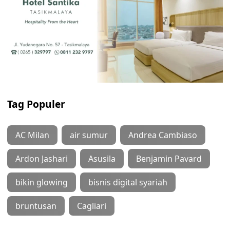
Tag Populer
AC Milan
air sumur
Andrea Cambiaso
Ardon Jashari
Asusila
Benjamin Pavard
bikin glowing
bisnis digital syariah
bruntusan
Cagliari