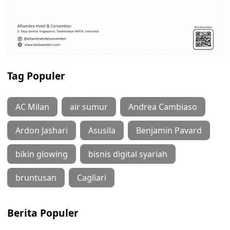
Tag Populer
AC Milan
air sumur
Andrea Cambiaso
Ardon Jashari
Asusila
Benjamin Pavard
bikin glowing
bisnis digital syariah
bruntusan
Cagliari
Berita Populer