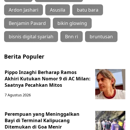
Ardon Jashari
Asusila
batu bara
Benjamin Pavard
bikin glowing
bisnis digital syariah
Bnn ri
bruntusan
Berita Populer
Pippo Inzaghi Berharap Ramos
Akhiri Kutukan Nomor 9 di AC Milan:
Saatnya Pecahkan Mitos
7 Agustus 2026
Perempuan yang Meninggalkan
Bayi di Terminal Kalipucang
Ditemukan di Goa Menir