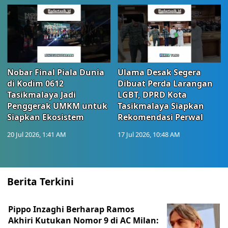
Nobar Final Piala Dunia
Ulama Desak Segera
di Kodim 0612
Dibuat Perda Larangan
Tasikmalaya Jadi
LGBT, DPRD Kota
Penggerak UMKM untuk
Tasikmalaya Siapkan
Siapkan Ekosistem
Rekomendasi Perwal
20 Jul 2026, 1:41 AM
17 Jul 2026, 10:48 AM
Berita Terkini
Pippo Inzaghi Berharap Ramos
Akhiri Kutukan Nomor 9 di AC Milan: