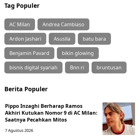
Tag Populer
AC Milan
Andrea Cambiaso
Ardon Jashari
Asusila
batu bara
Benjamin Pavard
bikin glowing
bisnis digital syariah
Bnn ri
bruntusan
Berita Populer
Pippo Inzaghi Berharap Ramos
Akhiri Kutukan Nomor 9 di AC Milan:
Saatnya Pecahkan Mitos
7 Agustus 2026