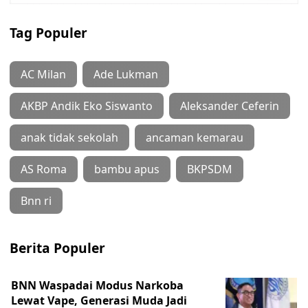
Tag Populer
AC Milan
Ade Lukman
AKBP Andik Eko Siswanto
Aleksander Ceferin
anak tidak sekolah
ancaman kemarau
AS Roma
bambu apus
BKPSDM
Bnn ri
Berita Populer
BNN Waspadai Modus Narkoba
Lewat Vape, Generasi Muda Jadi