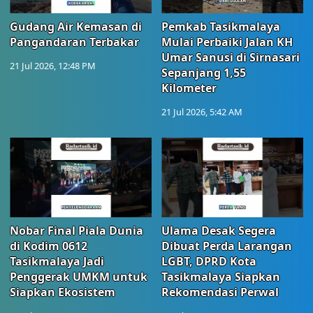
Gudang Air Kemasan di
Pemkab Tasikmalaya
Pangandaran Terbakar
Mulai Perbaiki Jalan KH
Umar Sanusi di Sirnasari
21 Jul 2026, 12:48 PM
Sepanjang 1,55
Kilometer
21 Jul 2026, 5:42 AM
Nobar Final Piala Dunia
Ulama Desak Segera
di Kodim 0612
Dibuat Perda Larangan
Tasikmalaya Jadi
LGBT, DPRD Kota
Penggerak UMKM untuk
Tasikmalaya Siapkan
Siapkan Ekosistem
Rekomendasi Perwal