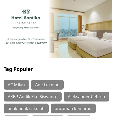
Tag Populer
AC Milan
Ade Lukman
AKBP Andik Eko Siswanto
Aleksander Ceferin
anak tidak sekolah
ancaman kemarau