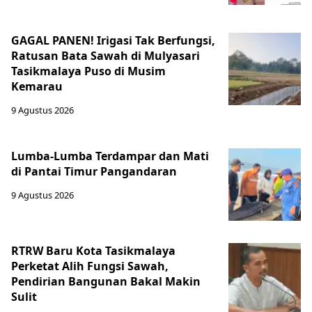
GAGAL PANEN! Irigasi Tak Berfungsi,
Ratusan Bata Sawah di Mulyasari
Tasikmalaya Puso di Musim
Kemarau
9 Agustus 2026
Lumba-Lumba Terdampar dan Mati
di Pantai Timur Pangandaran
9 Agustus 2026
RTRW Baru Kota Tasikmalaya
Perketat Alih Fungsi Sawah,
Pendirian Bangunan Bakal Makin
Sulit