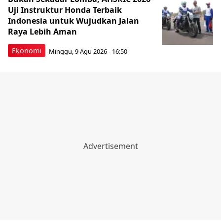
Uji Instruktur Honda Terbaik
Indonesia untuk Wujudkan Jalan
Raya Lebih Aman
Ekonomi
Minggu, 9 Agu 2026 - 16:50