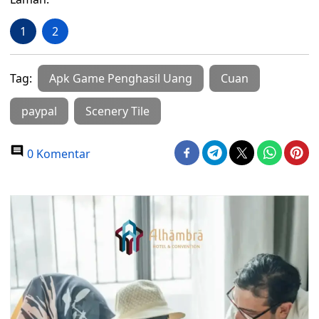
1
2
Tag:
Apk Game Penghasil Uang
Cuan
paypal
Scenery Tile
0 Komentar