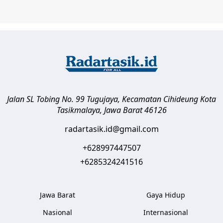
Jalan SL Tobing No. 99 Tugujaya, Kecamatan Cihideung
Kota
Tasikmalaya
,
Jawa Barat
46126
radartasik.id@gmail.com
+628997447507
+6285324241516
Jawa Barat
Gaya Hidup
Nasional
Internasional