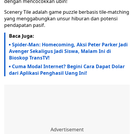
dengan mencocokkan ubin!
Scenery Tile adalah game puzzle berbasis tile-matching
yang menggabungkan unsur hiburan dan potensi
pendapatan pasif.
Baca Juga:
Spider-Man: Homecoming, Aksi Peter Parker Jadi
Avenger Sekaligus Jadi Siswa, Malam Ini di
Bioskop TransTV!
Cuma Modal Internet? Begini Cara Dapat Dolar
dari Aplikasi Penghasil Uang Ini!