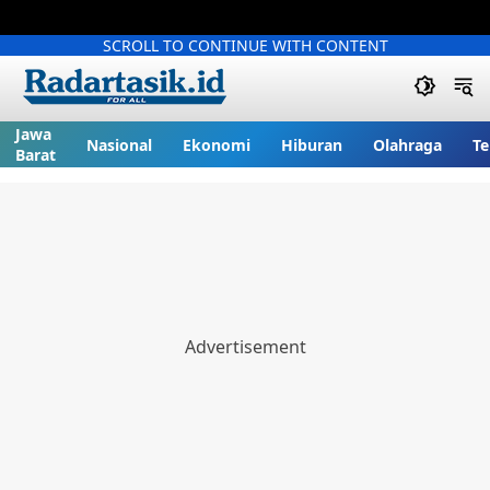
SCROLL TO CONTINUE WITH CONTENT
Jawa
Nasional
Ekonomi
Hiburan
Olahraga
Te
Barat