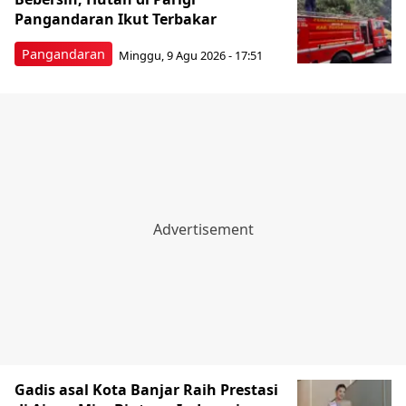
Pangandaran Ikut Terbakar
Pangandaran
Minggu, 9 Agu 2026 - 17:51
Gadis asal Kota Banjar Raih Prestasi