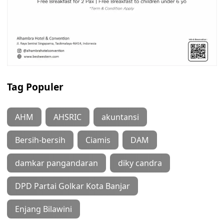
Tag Populer
AHM
AHSRIC
akuntansi
Bersih-bersih
Ciamis
DAM
damkar pangandaran
diky candra
DPD Partai Golkar Kota Banjar
Enjang Bilawini