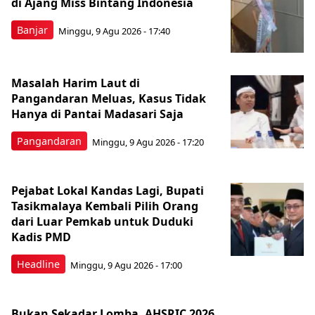
di Ajang Miss Bintang Indonesia
Banjar
Minggu, 9 Agu 2026 - 17:40
Masalah Harim Laut di
Pangandaran Meluas, Kasus Tidak
Hanya di Pantai Madasari Saja
Pangandaran
Minggu, 9 Agu 2026 - 17:20
Pejabat Lokal Kandas Lagi, Bupati
Tasikmalaya Kembali Pilih Orang
dari Luar Pemkab untuk Duduki
Kadis PMD
Headline
Minggu, 9 Agu 2026 - 17:00
Bukan Sekadar Lomba, AHSRIC 2026