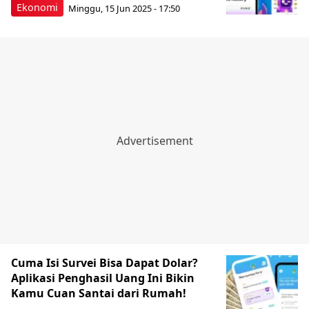
Ekonomi
Minggu, 15 Jun 2025 - 17:50
Cuma Isi Survei Bisa Dapat Dolar?
Aplikasi Penghasil Uang Ini Bikin
Kamu Cuan Santai dari Rumah!