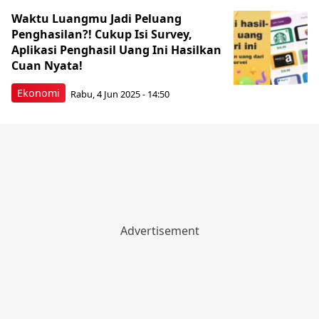
Waktu Luangmu Jadi Peluang
Penghasilan?! Cukup Isi Survey,
Aplikasi Penghasil Uang Ini Hasilkan
Cuan Nyata!
Ekonomi
Rabu, 4 Jun 2025 - 14:50