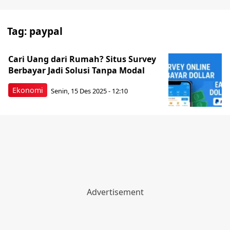
Tag:
paypal
Cari Uang dari Rumah? Situs Survey
Berbayar Jadi Solusi Tanpa Modal
Ekonomi
Senin, 15 Des 2025 - 12:10