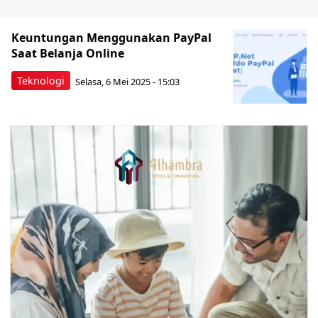
Keuntungan Menggunakan PayPal
Saat Belanja Online
Teknologi
Selasa, 6 Mei 2025 - 15:03