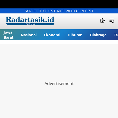
SCROLL TO CONTINUE WITH CONTENT
Jawa
Nasional
Ekonomi
Hiburan
Olahraga
Te
Barat