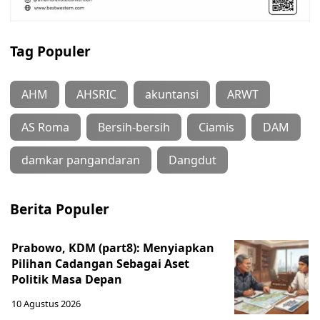
Tag Populer
AHM
AHSRIC
akuntansi
ARWT
AS Roma
Bersih-bersih
Ciamis
DAM
damkar pangandaran
Dangdut
Berita Populer
Prabowo, KDM (part8): Menyiapkan
Pilihan Cadangan Sebagai Aset
Politik Masa Depan
10 Agustus 2026