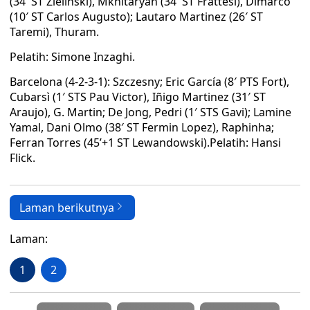
(34′ ST Zielinski), Mkhitaryan (34′ ST Frattesi), Dimarco
(10′ ST Carlos Augusto); Lautaro Martinez (26′ ST
Taremi), Thuram.
Pelatih: Simone Inzaghi.
Barcelona (4-2-3-1): Szczesny; Eric García (8′ PTS Fort),
Cubarsì (1′ STS Pau Victor), Iñigo Martinez (31′ ST
Araujo), G. Martin; De Jong, Pedri (1′ STS Gavi); Lamine
Yamal, Dani Olmo (38′ ST Fermin Lopez), Raphinha;
Ferran Torres (45’+1 ST Lewandowski).Pelatih: Hansi
Flick.
Laman berikutnya
Laman:
1
2