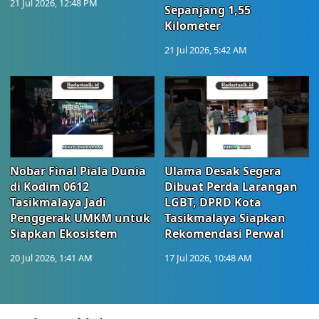
21 Jul 2026, 12:48 PM
Sepanjang 1,55
Kilometer
21 Jul 2026, 5:42 AM
Nobar Final Piala Dunia
Ulama Desak Segera
di Kodim 0612
Dibuat Perda Larangan
Tasikmalaya Jadi
LGBT, DPRD Kota
Penggerak UMKM untuk
Tasikmalaya Siapkan
Siapkan Ekosistem
Rekomendasi Perwal
20 Jul 2026, 1:41 AM
17 Jul 2026, 10:48 AM