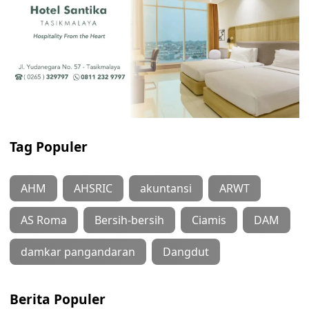
Tag Populer
AHM
AHSRIC
akuntansi
ARWT
AS Roma
Bersih-bersih
Ciamis
DAM
damkar pangandaran
Dangdut
Berita Populer