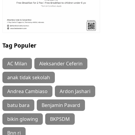
Tag Populer
AC Milan
Aleksander Ceferin
anak tidak sekolah
Andrea Cambiaso
Ardon Jashari
batu bara
Benjamin Pavard
bikin glowing
BKPSDM
Bnn ri