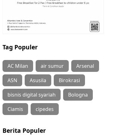
Tag Populer
AC Milan
air sumur
Arsenal
ASN
Asusila
Birokrasi
bisnis digital syariah
Bologna
Ciamis
cipedes
Berita Populer