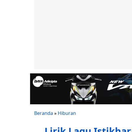
Beranda
»
Hiburan
Lirik Lagu Istikha