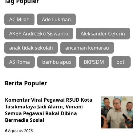
Tag Populer
AC Milan
Ade Lukman
AKBP Andik Eko Siswanto
Aleksander Ceferin
anak tidak sekolah
ancaman kemarau
AS Roma
bambu apus
BKPSDM
boti
Berita Populer
Komentar Viral Pegawai RSUD Kota
Tasikmalaya Jadi Alarm, Viman:
Semua Pegawai Bakal Dibina
Bermedia Sosial
6 Agustus 2026