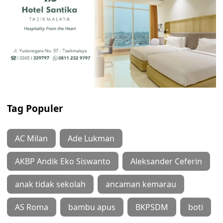
Tag Populer
AC Milan
Ade Lukman
AKBP Andik Eko Siswanto
Aleksander Ceferin
anak tidak sekolah
ancaman kemarau
AS Roma
bambu apus
BKPSDM
boti