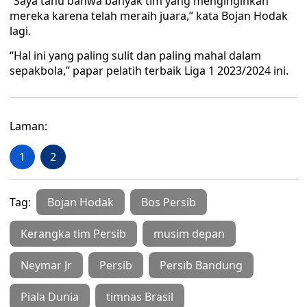
“Saya tahu bahwa banyak tim yang menginginkan
mereka karena telah meraih juara,” kata Bojan Hodak
lagi.
“Hal ini yang paling sulit dan paling mahal dalam
sepakbola,” papar pelatih terbaik Liga 1 2023/2024 ini.
Laman:
1
2
Tag:
Bojan Hodak
Bos Persib
Kerangka tim Persib
musim depan
Neymar Jr
Persib
Persib Bandung
Piala Dunia
timnas Brasil