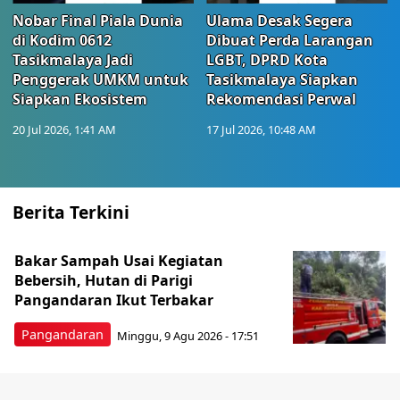
Nobar Final Piala Dunia
Ulama Desak Segera
di Kodim 0612
Dibuat Perda Larangan
Tasikmalaya Jadi
LGBT, DPRD Kota
Penggerak UMKM untuk
Tasikmalaya Siapkan
Siapkan Ekosistem
Rekomendasi Perwal
20 Jul 2026, 1:41 AM
17 Jul 2026, 10:48 AM
Berita Terkini
Bakar Sampah Usai Kegiatan
Bebersih, Hutan di Parigi
Pangandaran Ikut Terbakar
Pangandaran
Minggu, 9 Agu 2026 - 17:51