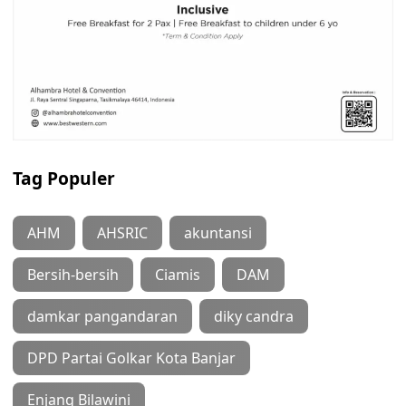
Tag Populer
AHM
AHSRIC
akuntansi
Bersih-bersih
Ciamis
DAM
damkar pangandaran
diky candra
DPD Partai Golkar Kota Banjar
Enjang Bilawini