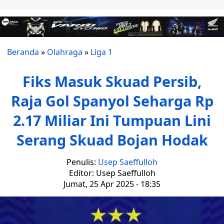
Beranda
»
Olahraga
»
Liga 1
Fiks Masuk Skuad Persib,
Raja Gol Spanyol Seharga Rp
2.17 Miliar Ini Tumpuan Lini
Serang Skuad Bojan Hodak
Penulis:
Usep Saeffulloh
Editor: Usep Saeffulloh
Jumat, 25 Apr 2025 - 18:35