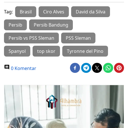
Tag:
Brasil
Ciro Alves
David da Silva
Persib
Persib Bandung
Persib vs PSS Sleman
PSS Sleman
Spanyol
top skor
Tyronne del Pino
0 Komentar