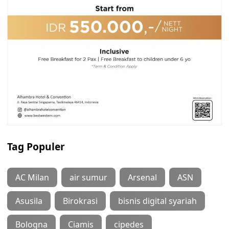
Tag Populer
AC Milan
air sumur
Arsenal
ASN
Asusila
Birokrasi
bisnis digital syariah
Bologna
Ciamis
cipedes