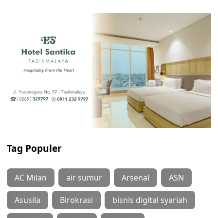
Tag Populer
AC Milan
air sumur
Arsenal
ASN
Asusila
Birokrasi
bisnis digital syariah