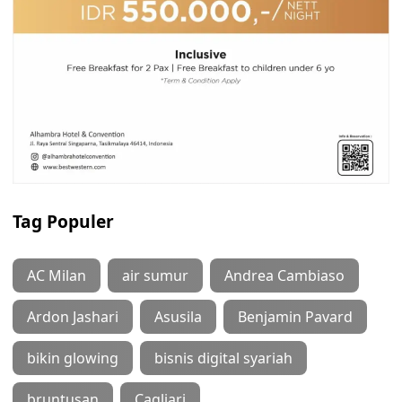
Tag Populer
AC Milan
air sumur
Andrea Cambiaso
Ardon Jashari
Asusila
Benjamin Pavard
bikin glowing
bisnis digital syariah
bruntusan
Cagliari