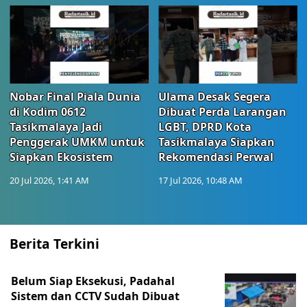
Nobar Final Piala Dunia
Ulama Desak Segera
di Kodim 0612
Dibuat Perda Larangan
Tasikmalaya Jadi
LGBT, DPRD Kota
Penggerak UMKM untuk
Tasikmalaya Siapkan
Siapkan Ekosistem
Rekomendasi Perwal
20 Jul 2026, 1:41 AM
17 Jul 2026, 10:48 AM
Berita Terkini
Belum Siap Eksekusi, Padahal
Sistem dan CCTV Sudah Dibuat