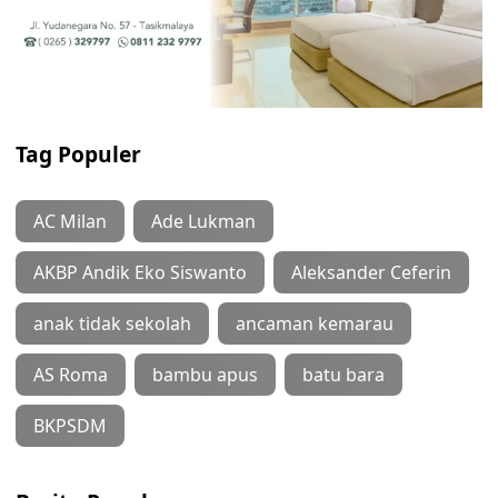
Tag Populer
AC Milan
Ade Lukman
AKBP Andik Eko Siswanto
Aleksander Ceferin
anak tidak sekolah
ancaman kemarau
AS Roma
bambu apus
batu bara
BKPSDM