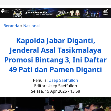
Beranda
»
Nasional
Kapolda Jabar Diganti,
Jenderal Asal Tasikmalaya
Promosi Bintang 3, Ini Daftar
49 Pati dan Pamen Diganti
Penulis:
Usep Saeffulloh
Editor: Usep Saeffulloh
Selasa, 15 Apr 2025 - 13:58