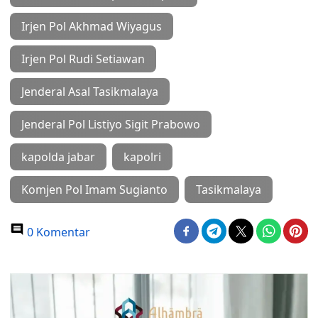
Irjen Pol Akhmad Wiyagus
Irjen Pol Rudi Setiawan
Jenderal Asal Tasikmalaya
Jenderal Pol Listiyo Sigit Prabowo
kapolda jabar
kapolri
Komjen Pol Imam Sugianto
Tasikmalaya
0 Komentar