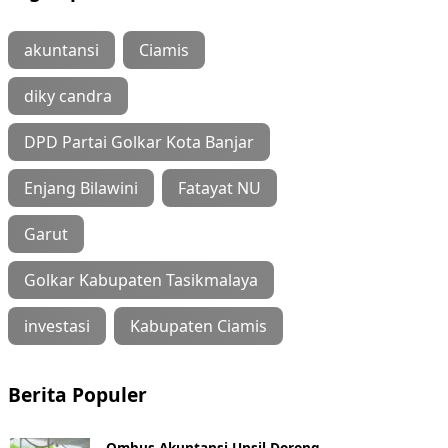
akuntansi
Ciamis
diky candra
DPD Partai Golkar Kota Banjar
Enjang Bilawini
Fatayat NU
Garut
Golkar Kabupaten Tasikmalaya
investasi
Kabupaten Ciamis
Berita Populer
Ombus Akuntansi Unsil Dorong