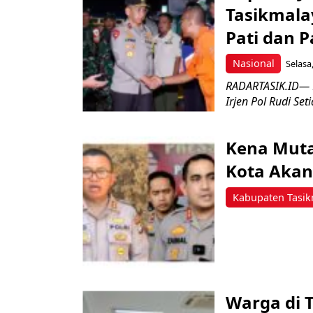
Tasikmalay
Pati dan 
Nasional
Selasa
RADARTASIK.ID— K
Irjen Pol Rudi Se
Kena Muta
Kota Akan
Kabupaten Tasik
Warga di 