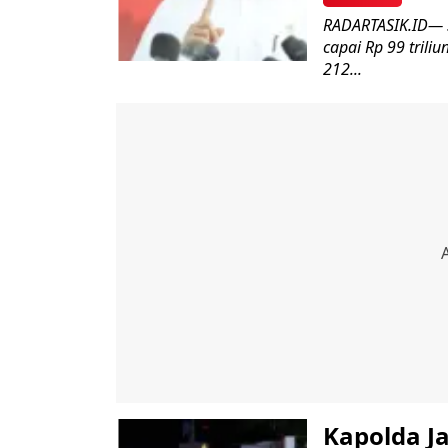
RADARTASIK.ID— 
capai Rp 99 trili
212...
Kapolda Ja