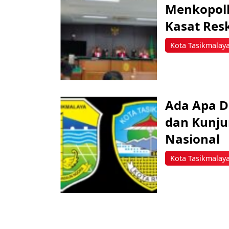
Menkopolh
Kasat Res
Kota Tasikmalay
Ada Apa D
dan Kunju
Nasional
Kota Tasikmalay