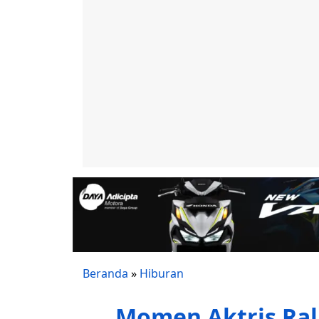
Beranda
»
Hiburan
Momen Aktris Ral