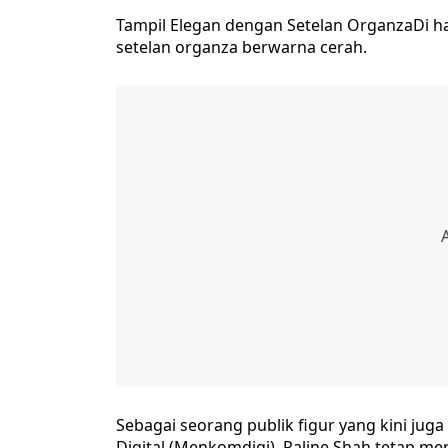
Tampil Elegan dengan Setelan OrganzaDi ha
setelan organza berwarna cerah.
Sebagai seorang publik figur yang kini ju
Digital (Menkomdigi), Raline Shah tetap m