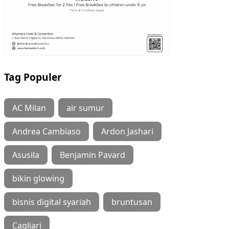
Tag Populer
AC Milan
air sumur
Andrea Cambiaso
Ardon Jashari
Asusila
Benjamin Pavard
bikin glowing
bisnis digital syariah
bruntusan
Cagliari