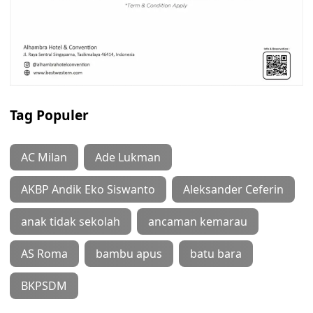
Tag Populer
AC Milan
Ade Lukman
AKBP Andik Eko Siswanto
Aleksander Ceferin
anak tidak sekolah
ancaman kemarau
AS Roma
bambu apus
batu bara
BKPSDM