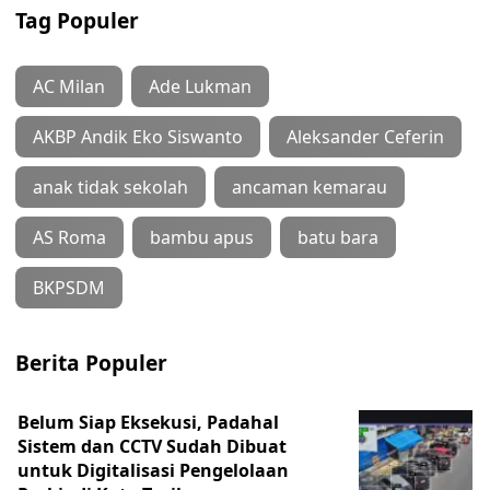
Tag Populer
AC Milan
Ade Lukman
AKBP Andik Eko Siswanto
Aleksander Ceferin
anak tidak sekolah
ancaman kemarau
AS Roma
bambu apus
batu bara
BKPSDM
Berita Populer
Belum Siap Eksekusi, Padahal
Sistem dan CCTV Sudah Dibuat
untuk Digitalisasi Pengelolaan