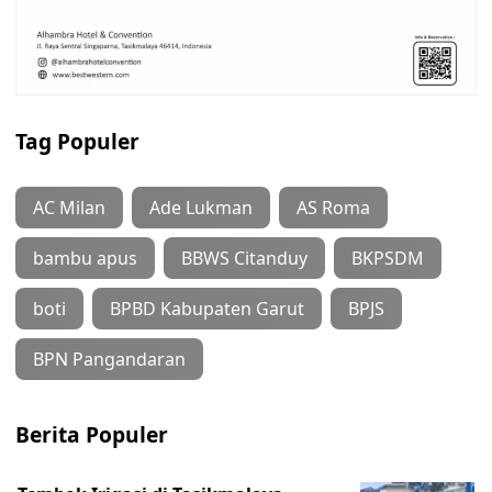
Tag Populer
AC Milan
Ade Lukman
AS Roma
bambu apus
BBWS Citanduy
BKPSDM
boti
BPBD Kabupaten Garut
BPJS
BPN Pangandaran
Berita Populer