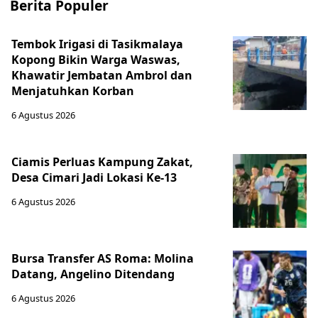
Berita Populer
Tembok Irigasi di Tasikmalaya
Kopong Bikin Warga Waswas,
Khawatir Jembatan Ambrol dan
Menjatuhkan Korban
6 Agustus 2026
Ciamis Perluas Kampung Zakat,
Desa Cimari Jadi Lokasi Ke-13
6 Agustus 2026
Bursa Transfer AS Roma: Molina
Datang, Angelino Ditendang
6 Agustus 2026