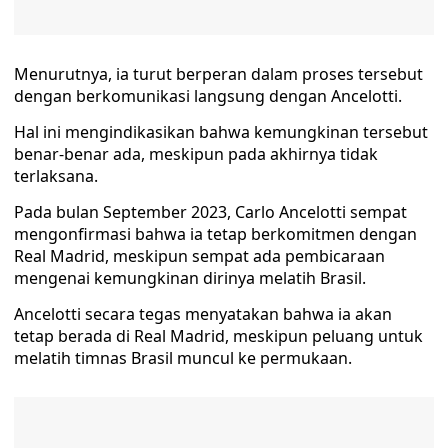
Menurutnya, ia turut berperan dalam proses tersebut
dengan berkomunikasi langsung dengan Ancelotti.
Hal ini mengindikasikan bahwa kemungkinan tersebut
benar-benar ada, meskipun pada akhirnya tidak
terlaksana.
Pada bulan September 2023, Carlo Ancelotti sempat
mengonfirmasi bahwa ia tetap berkomitmen dengan
Real Madrid, meskipun sempat ada pembicaraan
mengenai kemungkinan dirinya melatih Brasil.
Ancelotti secara tegas menyatakan bahwa ia akan
tetap berada di Real Madrid, meskipun peluang untuk
melatih timnas Brasil muncul ke permukaan.