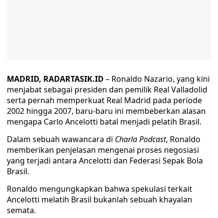
MADRID, RADARTASIK.ID
– Ronaldo Nazario, yang kini
menjabat sebagai presiden dan pemilik Real Valladolid
serta pernah memperkuat Real Madrid pada periode
2002 hingga 2007, baru-baru ini membeberkan alasan
mengapa Carlo Ancelotti batal menjadi pelatih Brasil.
Dalam sebuah wawancara di
Charla Podcast
, Ronaldo
memberikan penjelasan mengenai proses negosiasi
yang terjadi antara Ancelotti dan Federasi Sepak Bola
Brasil.
Ronaldo mengungkapkan bahwa spekulasi terkait
Ancelotti melatih Brasil bukanlah sebuah khayalan
semata.