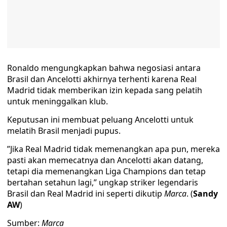
Ronaldo mengungkapkan bahwa negosiasi antara
Brasil dan Ancelotti akhirnya terhenti karena Real
Madrid tidak memberikan izin kepada sang pelatih
untuk meninggalkan klub.
Keputusan ini membuat peluang Ancelotti untuk
melatih Brasil menjadi pupus.
”Jika Real Madrid tidak memenangkan apa pun, mereka
pasti akan memecatnya dan Ancelotti akan datang,
tetapi dia memenangkan Liga Champions dan tetap
bertahan setahun lagi,” ungkap striker legendaris
Brasil dan Real Madrid ini seperti dikutip
Marca
. (
Sandy
AW
)
Sumber:
Marca