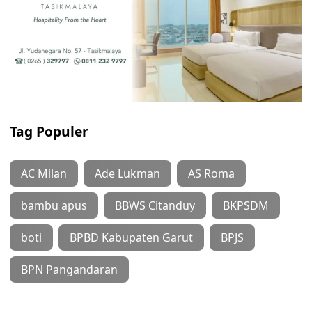
Tag Populer
AC Milan
Ade Lukman
AS Roma
bambu apus
BBWS Citanduy
BKPSDM
boti
BPBD Kabupaten Garut
BPJS
BPN Pangandaran