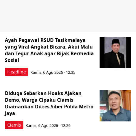
Ayah Pegawai RSUD Tasikmalaya
yang Viral Angkat Bicara, Akui Malu
dan Tegur Anak agar Bijak Bermedia
Sosial
Headline
Kamis, 6 Agu 2026 - 12:35
Diduga Sebarkan Hoaks Ajakan
Demo, Warga Cipaku Ciamis
Diamankan Ditres Siber Polda Metro
Jaya
Ciamis
Kamis, 6 Agu 2026 - 12:26