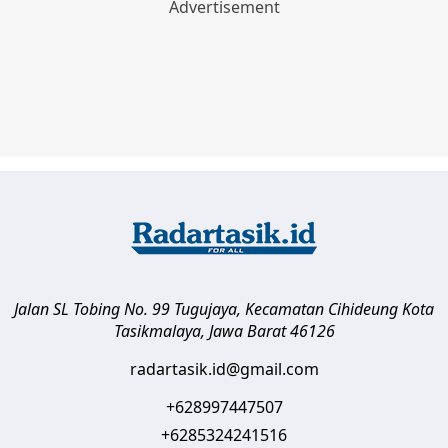
Jalan SL Tobing No. 99 Tugujaya, Kecamatan Cihideung
Kota
Tasikmalaya
,
Jawa Barat
46126
radartasik.id@gmail.com
+628997447507
+6285324241516