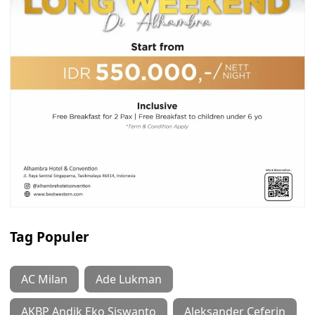
Tag Populer
AC Milan
Ade Lukman
AKBP Andik Eko Siswanto
Aleksander Ceferin