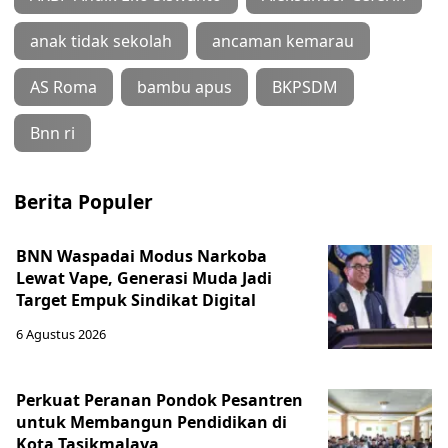
anak tidak sekolah
ancaman kemarau
AS Roma
bambu apus
BKPSDM
Bnn ri
Berita Populer
BNN Waspadai Modus Narkoba
Lewat Vape, Generasi Muda Jadi
Target Empuk Sindikat Digital
6 Agustus 2026
Perkuat Peranan Pondok Pesantren
untuk Membangun Pendidikan di
Kota Tasikmalaya ‎