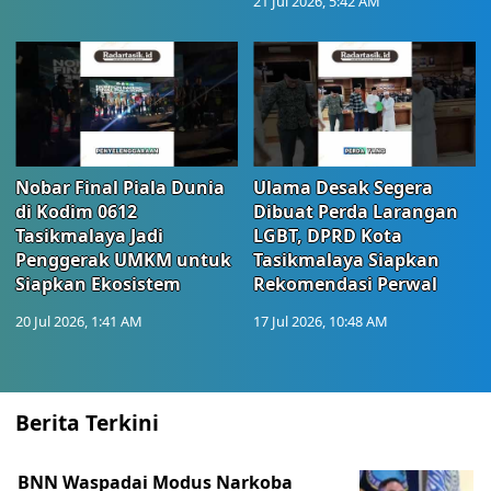
21 Jul 2026, 5:42 AM
Nobar Final Piala Dunia
Ulama Desak Segera
di Kodim 0612
Dibuat Perda Larangan
Tasikmalaya Jadi
LGBT, DPRD Kota
Penggerak UMKM untuk
Tasikmalaya Siapkan
Siapkan Ekosistem
Rekomendasi Perwal
20 Jul 2026, 1:41 AM
17 Jul 2026, 10:48 AM
Berita Terkini
BNN Waspadai Modus Narkoba