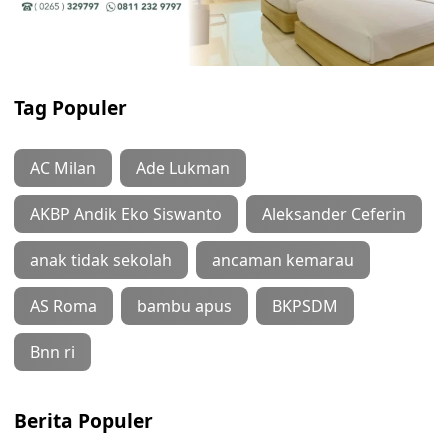
Tag Populer
AC Milan
Ade Lukman
AKBP Andik Eko Siswanto
Aleksander Ceferin
anak tidak sekolah
ancaman kemarau
AS Roma
bambu apus
BKPSDM
Bnn ri
Berita Populer