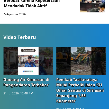
Berobat karena Kepesertaan
Mendadak Tidak Aktif
6 Agustus 2026
Video Terbaru
Gudang Air Kemasan di
Pemkab Tasikmalaya
Pangandaran Terbakar
Mulai Perbaiki Jalan KH
Umar Sanusi di Sirnasari
21 Jul 2026, 12:48 PM
Sepanjang 1,55
Kilometer