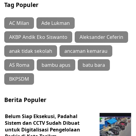
Tag Populer
AC Milan
Ade Lukman
AKBP Andik Eko Siswanto
Aleksander Ceferin
anak tidak sekolah
ancaman kemarau
AS Roma
bambu apus
batu bara
BKPSDM
Berita Populer
Belum Siap Eksekusi, Padahal
Sistem dan CCTV Sudah Dibuat
untuk Digitalisasi Pengelolaan