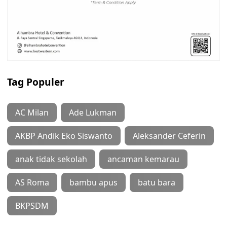
Tag Populer
AC Milan
Ade Lukman
AKBP Andik Eko Siswanto
Aleksander Ceferin
anak tidak sekolah
ancaman kemarau
AS Roma
bambu apus
batu bara
BKPSDM