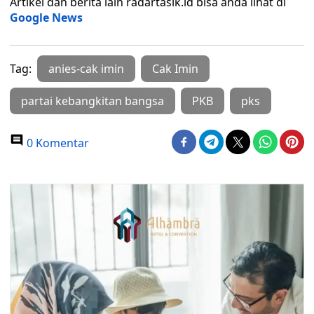
Artikel dan berita lain radartasik.id bisa anda lihat di
Google News
Tag:
anies-cak imin
Cak Imin
partai kebangkitan bangsa
PKB
pks
0 Komentar