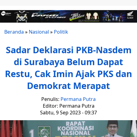
Beranda
»
Nasional
»
Politik
Sadar Deklarasi PKB-Nasdem
di Surabaya Belum Dapat
Restu, Cak Imin Ajak PKS dan
Demokrat Merapat
Penulis:
Permana Putra
Editor: Permana Putra
Sabtu, 9 Sep 2023 - 09:37