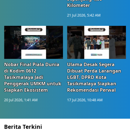
Kilometer
21 Jul 2026, 5:42 AM
Nobar Final Piala Dunia
Ulama Desak Segera
di Kodim 0612
Dibuat Perda Larangan
Tasikmalaya Jadi
LGBT, DPRD Kota
Penggerak UMKM untuk
Tasikmalaya Siapkan
Siapkan Ekosistem
Rekomendasi Perwal
20 Jul 2026, 1:41 AM
17 Jul 2026, 10:48 AM
Berita Terkini