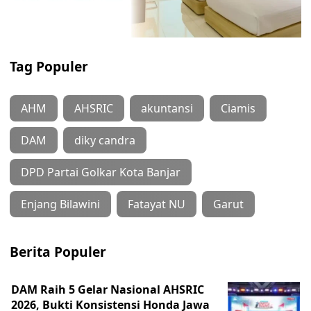
Tag Populer
AHM
AHSRIC
akuntansi
Ciamis
DAM
diky candra
DPD Partai Golkar Kota Banjar
Enjang Bilawini
Fatayat NU
Garut
Berita Populer
DAM Raih 5 Gelar Nasional AHSRIC
2026, Bukti Konsistensi Honda Jawa