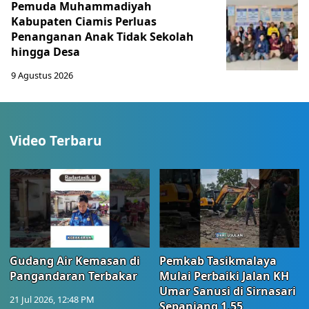
Pemuda Muhammadiyah
Kabupaten Ciamis Perluas
Penanganan Anak Tidak Sekolah
hingga Desa
9 Agustus 2026
Video Terbaru
Gudang Air Kemasan di
Pemkab Tasikmalaya
Pangandaran Terbakar
Mulai Perbaiki Jalan KH
Umar Sanusi di Sirnasari
21 Jul 2026, 12:48 PM
Sepanjang 1,55