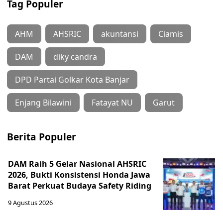
Tag Populer
AHM
AHSRIC
akuntansi
Ciamis
DAM
diky candra
DPD Partai Golkar Kota Banjar
Enjang Bilawini
Fatayat NU
Garut
Berita Populer
DAM Raih 5 Gelar Nasional AHSRIC
2026, Bukti Konsistensi Honda Jawa
Barat Perkuat Budaya Safety Riding
9 Agustus 2026