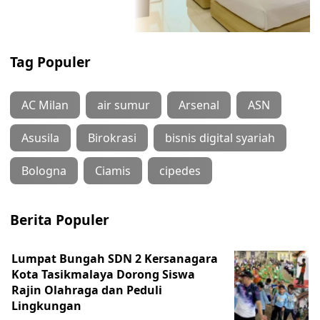
Tag Populer
AC Milan
air sumur
Arsenal
ASN
Asusila
Birokrasi
bisnis digital syariah
Bologna
Ciamis
cipedes
Berita Populer
Lumpat Bungah SDN 2 Kersanagara
Kota Tasikmalaya Dorong Siswa
Rajin Olahraga dan Peduli
Lingkungan