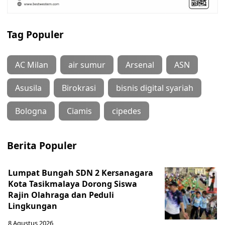
Tag Populer
AC Milan
air sumur
Arsenal
ASN
Asusila
Birokrasi
bisnis digital syariah
Bologna
Ciamis
cipedes
Berita Populer
Lumpat Bungah SDN 2 Kersanagara
Kota Tasikmalaya Dorong Siswa
Rajin Olahraga dan Peduli
Lingkungan
8 Agustus 2026