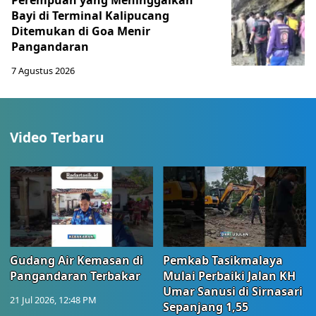
Bayi di Terminal Kalipucang
Ditemukan di Goa Menir
Pangandaran
7 Agustus 2026
Video Terbaru
Gudang Air Kemasan di
Pemkab Tasikmalaya
Pangandaran Terbakar
Mulai Perbaiki Jalan KH
Umar Sanusi di Sirnasari
21 Jul 2026, 12:48 PM
Sepanjang 1,55