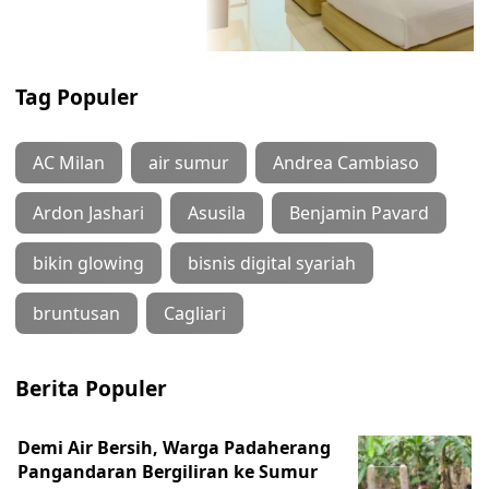
Tag Populer
AC Milan
air sumur
Andrea Cambiaso
Ardon Jashari
Asusila
Benjamin Pavard
bikin glowing
bisnis digital syariah
bruntusan
Cagliari
Berita Populer
Demi Air Bersih, Warga Padaherang
Pangandaran Bergiliran ke Sumur