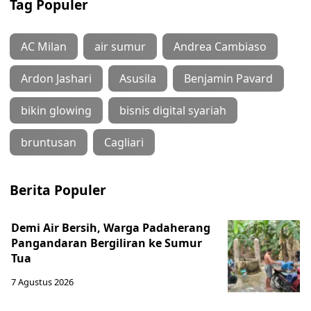
Tag Populer
AC Milan
air sumur
Andrea Cambiaso
Ardon Jashari
Asusila
Benjamin Pavard
bikin glowing
bisnis digital syariah
bruntusan
Cagliari
Berita Populer
Demi Air Bersih, Warga Padaherang
Pangandaran Bergiliran ke Sumur
Tua
7 Agustus 2026