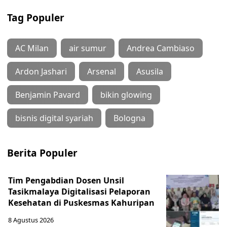
Tag Populer
AC Milan
air sumur
Andrea Cambiaso
Ardon Jashari
Arsenal
Asusila
Benjamin Pavard
bikin glowing
bisnis digital syariah
Bologna
Berita Populer
Tim Pengabdian Dosen Unsil
Tasikmalaya Digitalisasi Pelaporan
Kesehatan di Puskesmas Kahuripan
8 Agustus 2026