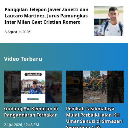
Panggilan Telepon Javier Zanetti dan
Lautaro Martinez, Jurus Pamungkas
Inter Milan Gaet Cristian Romero
8 Agustus 2026
Video Terbaru
Gudang Air Kemasan di
Pemkab Tasikmalaya
Pangandaran Terbakar
Mulai Perbaiki Jalan KH
Umar Sanusi di Sirnasari
21 Jul 2026, 12:48 PM
Sepanjang 1,55