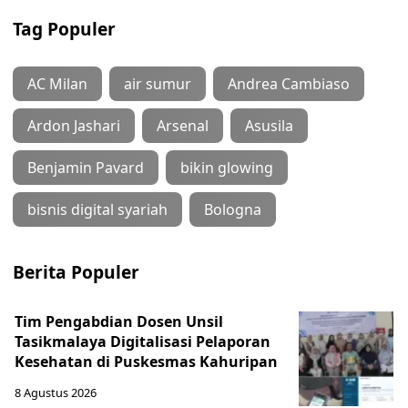
Tag Populer
AC Milan
air sumur
Andrea Cambiaso
Ardon Jashari
Arsenal
Asusila
Benjamin Pavard
bikin glowing
bisnis digital syariah
Bologna
Berita Populer
Tim Pengabdian Dosen Unsil
Tasikmalaya Digitalisasi Pelaporan
Kesehatan di Puskesmas Kahuripan
8 Agustus 2026