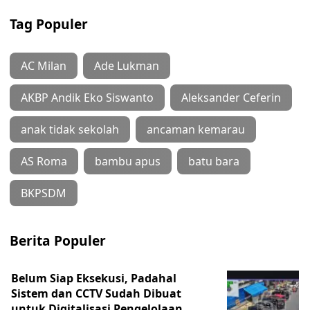
Tag Populer
AC Milan
Ade Lukman
AKBP Andik Eko Siswanto
Aleksander Ceferin
anak tidak sekolah
ancaman kemarau
AS Roma
bambu apus
batu bara
BKPSDM
Berita Populer
Belum Siap Eksekusi, Padahal
Sistem dan CCTV Sudah Dibuat
untuk Digitalisasi Pengelolaan