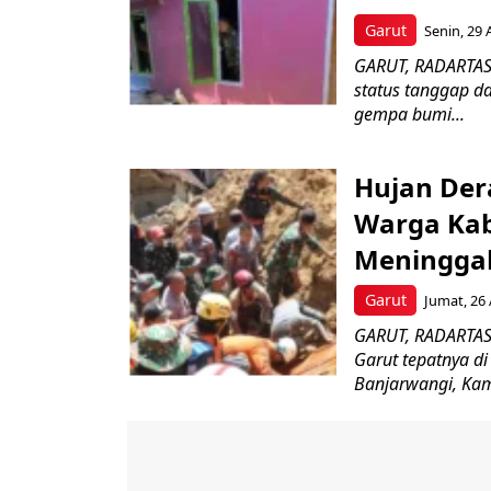
Garut
Senin, 29 
GARUT, RADARTAS
status tanggap d
gempa bumi...
Hujan De
Warga Kab
Meninggal
Garut
Jumat, 26 
GARUT, RADARTAS
Garut tepatnya d
Banjarwangi, Kam