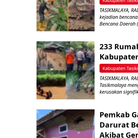
Kabupaten Tasik
TASIKMALAYA, RA
kejadian bencana
Bencana Daerah (
233 Rumah
Kabupaten
Kabupaten Tasik
TASIKMALAYA, RAD
Tasikmalaya men
kerusakan signif
Pemkab Ga
Darurat B
Akibat Ge