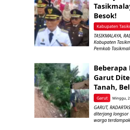
Tasikmala
Besok!
Kabupaten Tasik
TASIKMALAYA, RAD
Kabupaten Tasikm
Pemkab Tasikmal
Beberapa 
Garut Dit
Tanah, B
Garut
Minggu, 25
GARUT, RADARTASI
diterjang longso
warga terdampak.