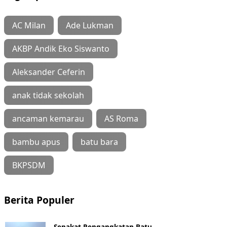
AC Milan
Ade Lukman
AKBP Andik Eko Siswanto
Aleksander Ceferin
anak tidak sekolah
ancaman kemarau
AS Roma
bambu apus
batu bara
BKPSDM
Berita Populer
Sepakat Pengangkatan Batu