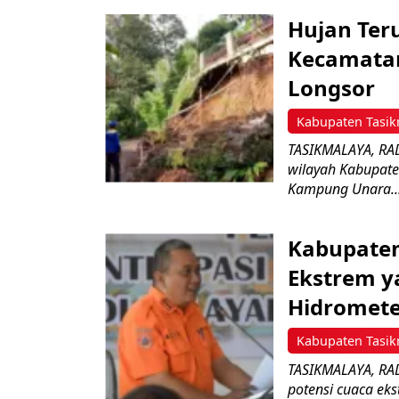
Hujan Ter
Kecamatan
Longsor
Kabupaten Tasik
TASIKMALAYA, RAD
wilayah Kabupate
Kampung Unara..
Kabupaten
Ekstrem y
Hidromete
Kabupaten Tasik
TASIKMALAYA, RA
potensi cuaca ek