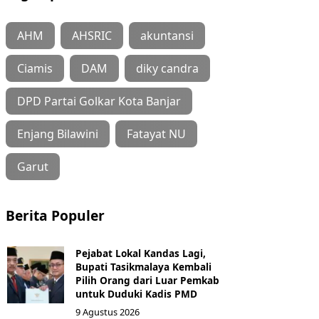
AHM
AHSRIC
akuntansi
Ciamis
DAM
diky candra
DPD Partai Golkar Kota Banjar
Enjang Bilawini
Fatayat NU
Garut
Berita Populer
Pejabat Lokal Kandas Lagi,
Bupati Tasikmalaya Kembali
Pilih Orang dari Luar Pemkab
untuk Duduki Kadis PMD
9 Agustus 2026