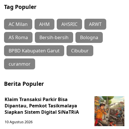
Tag Populer
AC Milan
AHM
AHSRIC
ARWT
AS Roma
Bersih-bersih
Bologna
BPBD Kabupaten Garut
Cibubur
curanmor
Berita Populer
Klaim Transaksi Parkir Bisa
Dipantau, Pemkot Tasikmalaya
Siapkan Sistem Digital SiNaTRiA
10 Agustus 2026