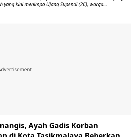
ah yang kini menimpa Ujang Supendi (26), warga...
nangis, Ayah Gadis Korban
n di Kota Tasikmalaya Beberkan