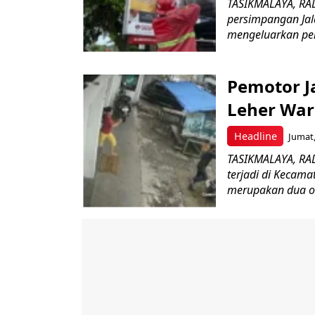
TASIKMALAYA, RADA
persimpangan Jal
mengeluarkan per
Pemotor J
Leher War
Headline
Jumat,
TASIKMALAYA, RAD
terjadi di Kecam
merupakan dua or