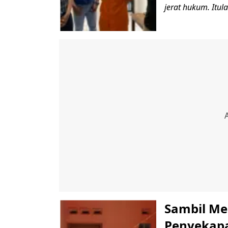
jerat hukum. Itul
Sambil Me
Penyekapa