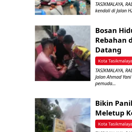
TASIKMALAYA, RAD
kendali di Jalan 
Bosan Hid
Rebahan di
Datang
Kota Tasikmalay
TASIKMALAYA, RADA
Jalan Ahmad Yani
pemuda...
Bikin Pani
Meletup K
Kota Tasikmalay