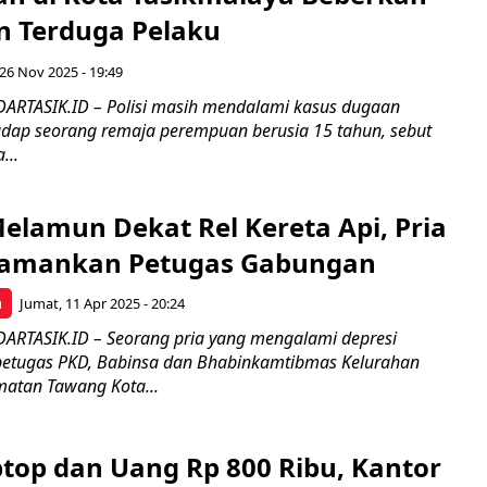
 Terduga Pelaku
26 Nov 2025 - 19:49
ARTASIK.ID – Polisi masih mendalami kasus dugaan
dap seorang remaja perempuan berusia 15 tahun, sebut
...
elamun Dekat Rel Kereta Api, Pria
iamankan Petugas Gabungan
a
Jumat, 11 Apr 2025 - 20:24
ARTASIK.ID – Seorang pria yang mengalami depresi
petugas PKD, Babinsa dan Bhabinkamtibmas Kelurahan
atan Tawang Kota...
ptop dan Uang Rp 800 Ribu, Kantor