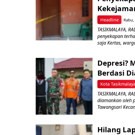
Kekejaman
Headline
Rabu, 
TASIKMALAYA, RAD
penyekapan terha
saja Kertas, warga
Depresi? M
Berdasi D
Kota Tasikmalay
TASIKMALAYA, RAD
diamankan oleh 
Tawangsari Kecam
Hilang La