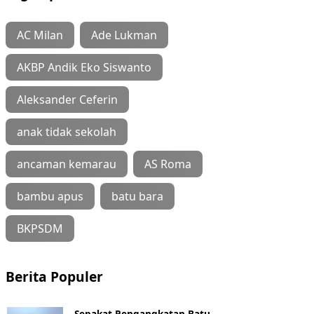
AC Milan
Ade Lukman
AKBP Andik Eko Siswanto
Aleksander Ceferin
anak tidak sekolah
ancaman kemarau
AS Roma
bambu apus
batu bara
BKPSDM
Berita Populer
Sepakat Pengangkatan Batu