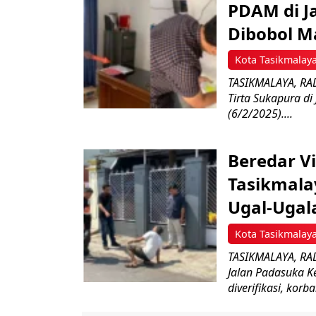
PDAM di J
Dibobol M
Kota Tasikmalay
TASIKMALAYA, RAD
Tirta Sukapura di
(6/2/2025)....
Beredar V
Tasikmala
Ugal-Ugal
Kota Tasikmalay
TASIKMALAYA, RAD
Jalan Padasuka K
diverifikasi, korba