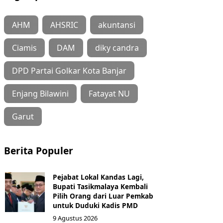
AHM
AHSRIC
akuntansi
Ciamis
DAM
diky candra
DPD Partai Golkar Kota Banjar
Enjang Bilawini
Fatayat NU
Garut
Berita Populer
Pejabat Lokal Kandas Lagi,
Bupati Tasikmalaya Kembali
Pilih Orang dari Luar Pemkab
untuk Duduki Kadis PMD
9 Agustus 2026