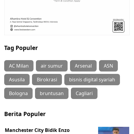
Tag Populer
AC Milan
air sumur
Arsenal
ASN
Asusila
Birokrasi
bisnis digital syariah
Bologna
bruntusan
Cagliari
Berita Populer
Manchester City Bidik Enzo