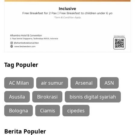
Tag Populer
AC Milan
air sumur
Arsenal
ASN
Asusila
Birokrasi
bisnis digital syariah
Bologna
Ciamis
cipedes
Berita Populer