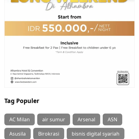
Tag Populer
AC Milan
air sumur
Arsenal
ASN
Asusila
Birokrasi
bisnis digital syariah