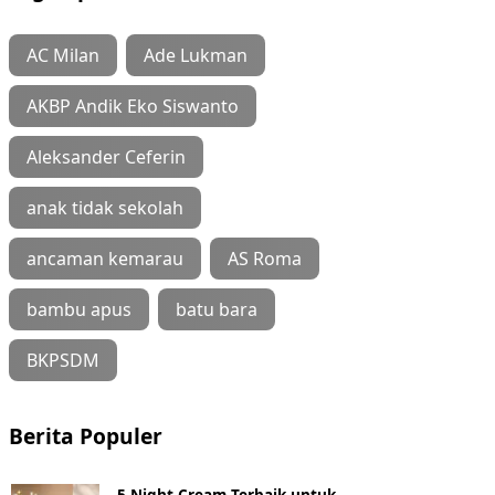
AC Milan
Ade Lukman
AKBP Andik Eko Siswanto
Aleksander Ceferin
anak tidak sekolah
ancaman kemarau
AS Roma
bambu apus
batu bara
BKPSDM
Berita Populer
5 Night Cream Terbaik untuk