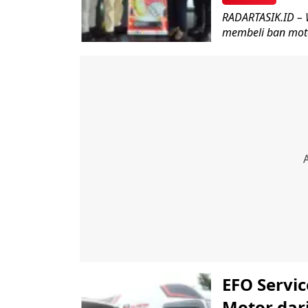
RADARTASIK.ID – W
membeli ban motor
EFO Servic
Motor dari