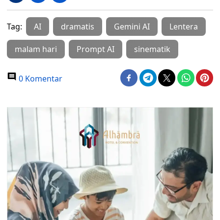
Tag:
AI
dramatis
Gemini AI
Lentera
malam hari
Prompt AI
sinematik
0 Komentar