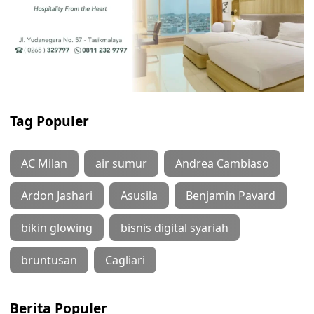
Tag Populer
AC Milan
air sumur
Andrea Cambiaso
Ardon Jashari
Asusila
Benjamin Pavard
bikin glowing
bisnis digital syariah
bruntusan
Cagliari
Berita Populer