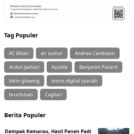
Tag Populer
AC Milan
air sumur
Andrea Cambiaso
Ardon Jashari
Asusila
Benjamin Pavard
bikin glowing
bisnis digital syariah
bruntusan
Cagliari
Berita Populer
Dampak Kemarau, Hasil Panen Padi