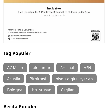
Tag Populer
AC Milan
air sumur
Arsenal
ASN
Asusila
Birokrasi
bisnis digital syariah
Bologna
bruntusan
Cagliari
Berita Populer