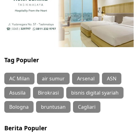
Tag Populer
AC Milan
air sumur
Arsenal
ASN
Asusila
Birokrasi
bisnis digital syariah
Bologna
bruntusan
Cagliari
Berita Populer