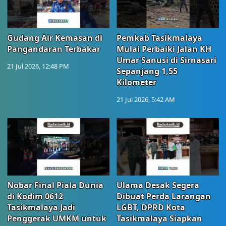
Gudang Air Kemasan di
Pemkab Tasikmalaya
Pangandaran Terbakar
Mulai Perbaiki Jalan KH
Umar Sanusi di Sirnasari
21 Jul 2026, 12:48 PM
Sepanjang 1,55
Kilometer
21 Jul 2026, 5:42 AM
Nobar Final Piala Dunia
Ulama Desak Segera
di Kodim 0612
Dibuat Perda Larangan
Tasikmalaya Jadi
LGBT, DPRD Kota
Penggerak UMKM untuk
Tasikmalaya Siapkan