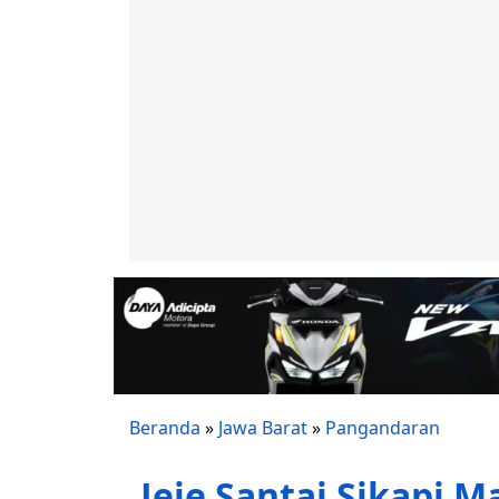
Beranda
»
Jawa Barat
»
Pangandaran
Jeje Santai Sikapi M