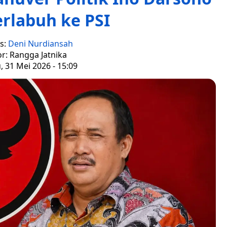
rlabuh ke PSI
s:
Deni Nurdiansah
or: Rangga Jatnika
 31 Mei 2026 - 15:09