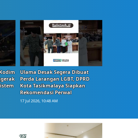
 Kodim
Ulama Desak Segera Dibuat
ggerak
Perda Larangan LGBT, DPRD
istem
Kota Tasikmalaya Siapkan
Rekomendasi Perwal
17 Jul 2026, 10:48 AM