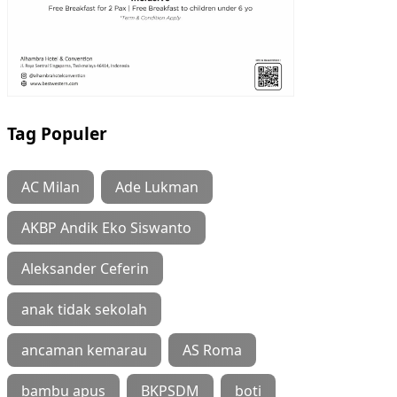
Tag Populer
AC Milan
Ade Lukman
AKBP Andik Eko Siswanto
Aleksander Ceferin
anak tidak sekolah
ancaman kemarau
AS Roma
bambu apus
BKPSDM
boti