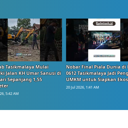
b Tasikmalaya Mulai
Nobar Final Piala Dunia di
ki Jalan KH Umar Sanusi di
0612 Tasikmalaya Jadi Pen
ari Sepanjang 1,55
UMKM untuk Siapkan Ekos
eter
20 Jul 2026, 1:41 AM
026, 5:42 AM