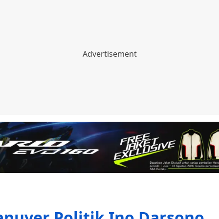
anuver Politik Ino Darsono