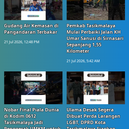
Gudang Air Kemasan di
Pemkab Tasikmalaya
Pangandaran Terbakar
Mulai Perbaiki Jalan KH
Umar Sanusi di Sirnasari
21 Jul 2026, 12:48 PM
Sepanjang 1,55
Kilometer
21 Jul 2026, 5:42 AM
Nobar Final Piala Dunia
Ulama Desak Segera
di Kodim 0612
Dibuat Perda Larangan
Tasikmalaya Jadi
LGBT, DPRD Kota
Penggerak UMKM untuk
Tasikmalaya Siapkan