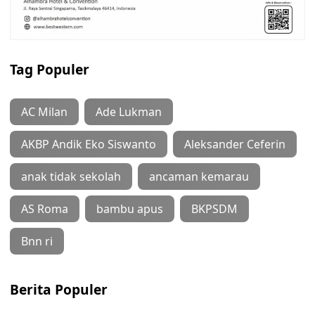
Tag Populer
AC Milan
Ade Lukman
AKBP Andik Eko Siswanto
Aleksander Ceferin
anak tidak sekolah
ancaman kemarau
AS Roma
bambu apus
BKPSDM
Bnn ri
Berita Populer