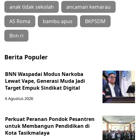
anak tidak sekolah
ancaman kemarau
AS Roma
bambu apus
BKPSDM
Bnn ri
Berita Populer
BNN Waspadai Modus Narkoba
Lewat Vape, Generasi Muda Jadi
Target Empuk Sindikat Digital
6 Agustus 2026
Perkuat Peranan Pondok Pesantren
untuk Membangun Pendidikan di
Kota Tasikmalaya ‎