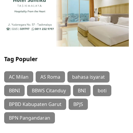
Tag Populer
AC Milan
AS Roma
bahasa isyarat
BBNI
BBWS Citanduy
BNI
boti
BPBD Kabupaten Garut
BPJS
BPN Pangandaran