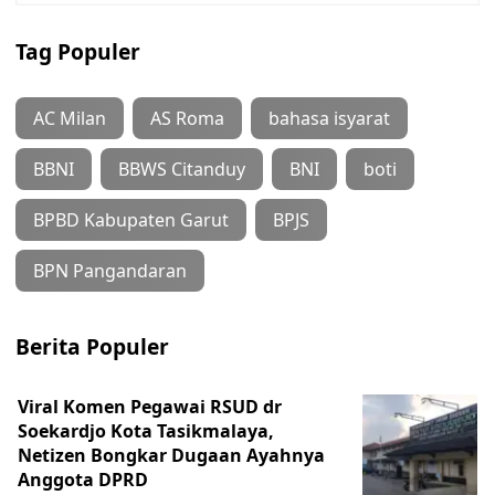
Tag Populer
AC Milan
AS Roma
bahasa isyarat
BBNI
BBWS Citanduy
BNI
boti
BPBD Kabupaten Garut
BPJS
BPN Pangandaran
Berita Populer
Viral Komen Pegawai RSUD dr
Soekardjo Kota Tasikmalaya,
Netizen Bongkar Dugaan Ayahnya
Anggota DPRD