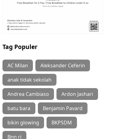
Tag Populer
AC Milan
Aleksander Ceferin
anak tidak sekolah
Andrea Cambiaso
Ardon Jashari
batu bara
Benjamin Pavard
bikin glowing
BKPSDM
Bnn ri