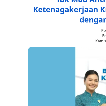
Ketenagakerjaan Ki
dengan
Pe
Ed
Kamis,