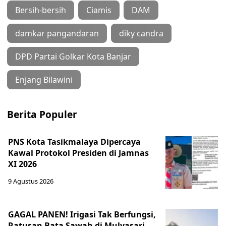
Bersih-bersih
Ciamis
DAM
damkar pangandaran
diky candra
DPD Partai Golkar Kota Banjar
Enjang Bilawini
Berita Populer
PNS Kota Tasikmalaya Dipercaya
Kawal Protokol Presiden di Jamnas
XI 2026
9 Agustus 2026
GAGAL PANEN! Irigasi Tak Berfungsi,
Ratusan Bata Sawah di Mulyasari