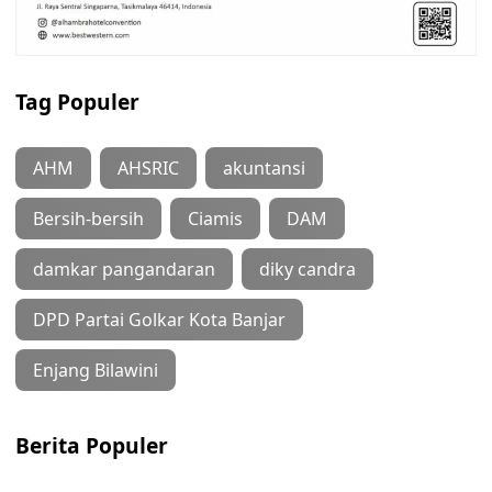
Tag Populer
AHM
AHSRIC
akuntansi
Bersih-bersih
Ciamis
DAM
damkar pangandaran
diky candra
DPD Partai Golkar Kota Banjar
Enjang Bilawini
Berita Populer