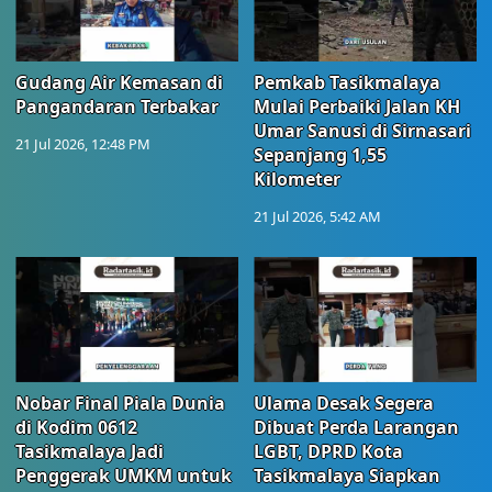
Gudang Air Kemasan di
Pemkab Tasikmalaya
Pangandaran Terbakar
Mulai Perbaiki Jalan KH
Umar Sanusi di Sirnasari
21 Jul 2026, 12:48 PM
Sepanjang 1,55
Kilometer
21 Jul 2026, 5:42 AM
Nobar Final Piala Dunia
Ulama Desak Segera
di Kodim 0612
Dibuat Perda Larangan
Tasikmalaya Jadi
LGBT, DPRD Kota
Penggerak UMKM untuk
Tasikmalaya Siapkan