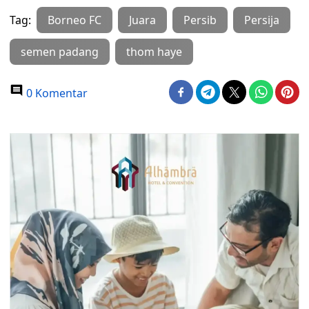
Tag:
Borneo FC
Juara
Persib
Persija
semen padang
thom haye
0 Komentar