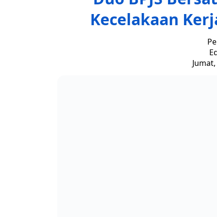
Kecelakaan Kerja
Pe
Ed
Jumat,