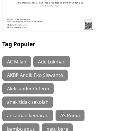
Tag Populer
AC Milan
Ade Lukman
AKBP Andik Eko Siswanto
Aleksander Ceferin
anak tidak sekolah
ancaman kemarau
AS Roma
bambu apus
batu bara