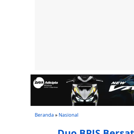
Beranda
»
Nasional
Duo BPJS Bersa