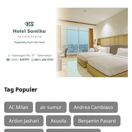
Tag Populer
AC Milan
air sumur
Andrea Cambiaso
Ardon Jashari
Asusila
Benjamin Pavard