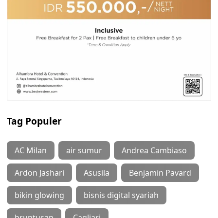
Tag Populer
AC Milan
air sumur
Andrea Cambiaso
Ardon Jashari
Asusila
Benjamin Pavard
bikin glowing
bisnis digital syariah
bruntusan
Cagliari