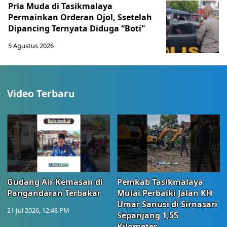
Pria Muda di Tasikmalaya
Permainkan Orderan Ojol, Ssetelah
Dipancing Ternyata Diduga “Boti"
5 Agustus 2026
Video Terbaru
Gudang Air Kemasan di
Pemkab Tasikmalaya
Pangandaran Terbakar
Mulai Perbaiki Jalan KH
Umar Sanusi di Sirnasari
21 Jul 2026, 12:48 PM
Sepanjang 1,55
Kilometer