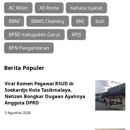
AC Milan
AS Roma
bahasa isyarat
BBNI
BBWS Citanduy
BNI
boti
BPBD Kabupaten Garut
BPJS
BPN Pangandaran
Berita Populer
Viral Komen Pegawai RSUD dr
Soekardjo Kota Tasikmalaya,
Netizen Bongkar Dugaan Ayahnya
Anggota DPRD
5 Agustus 2026