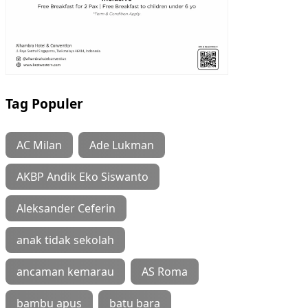
Tag Populer
AC Milan
Ade Lukman
AKBP Andik Eko Siswanto
Aleksander Ceferin
anak tidak sekolah
ancaman kemarau
AS Roma
bambu apus
batu bara