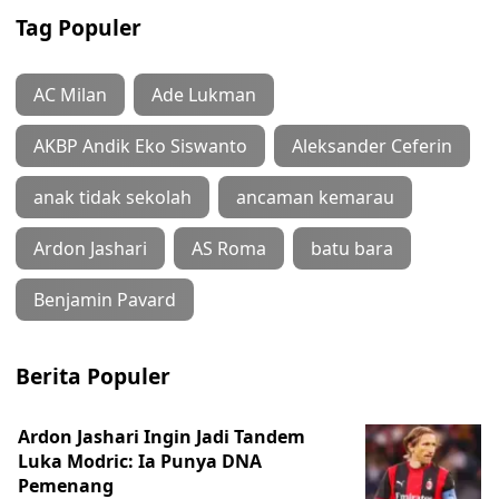
Tag Populer
AC Milan
Ade Lukman
AKBP Andik Eko Siswanto
Aleksander Ceferin
anak tidak sekolah
ancaman kemarau
Ardon Jashari
AS Roma
batu bara
Benjamin Pavard
Berita Populer
Ardon Jashari Ingin Jadi Tandem
Luka Modric: Ia Punya DNA
Pemenang