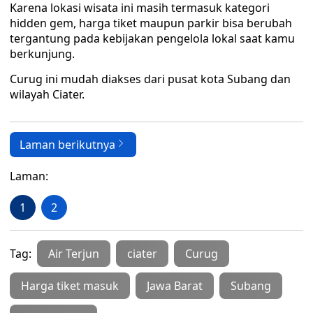
Karena lokasi wisata ini masih termasuk kategori
hidden gem, harga tiket maupun parkir bisa berubah
tergantung pada kebijakan pengelola lokal saat kamu
berkunjung.
Curug ini mudah diakses dari pusat kota Subang dan
wilayah Ciater.
Laman berikutnya
Laman:
1
2
Tag:
Air Terjun
ciater
Curug
Harga tiket masuk
Jawa Barat
Subang