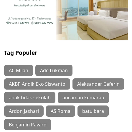
Tag Populer
AC Milan
Ade Lukman
AKBP Andik Eko Siswanto
Aleksander Ceferin
anak tidak sekolah
ancaman kemarau
Ardon Jashari
AS Roma
batu bara
Benjamin Pavard