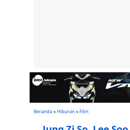
Beranda
»
Hiburan
»
Film
Jung Zi So, Lee So