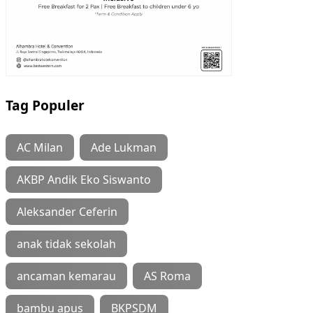
Tag Populer
AC Milan
Ade Lukman
AKBP Andik Eko Siswanto
Aleksander Ceferin
anak tidak sekolah
ancaman kemarau
AS Roma
bambu apus
BKPSDM