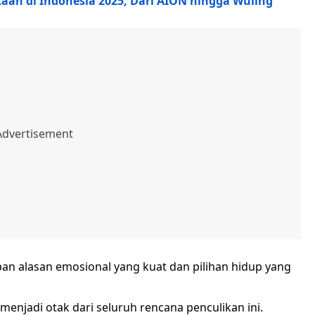
taan di Indonesia 2025, Dari AION hingga Wuling
mpan alasan emosional yang kuat dan pilihan hidup yang
g menjadi otak dari seluruh rencana penculikan ini.