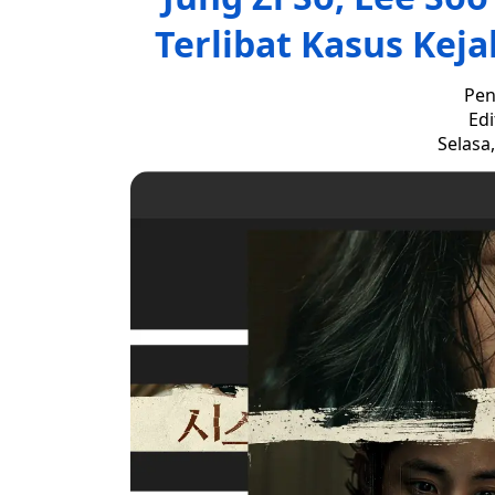
Terlibat Kasus Keja
Pen
Edi
Selasa,