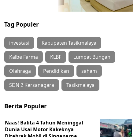
Tag Populer
investasi
Kabupaten Tasikmalaya
Kalbe Farma
KLBF
Lumpat Bungah
Olahraga
Pendidikan
saham
SDN 2 Kersanagara
Tasikmalaya
Berita Populer
Naas! Balita 4 Tahun Meninggal
Dunia Usai Motor Kakeknya
Ditabrak Mobil di Singaparna