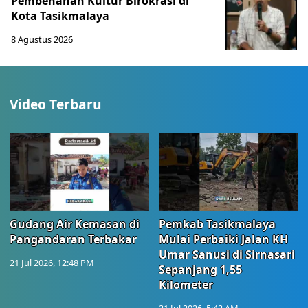
Pembenahan Kultur Birokrasi di
Kota Tasikmalaya
8 Agustus 2026
Video Terbaru
Gudang Air Kemasan di
Pemkab Tasikmalaya
Pangandaran Terbakar
Mulai Perbaiki Jalan KH
Umar Sanusi di Sirnasari
21 Jul 2026, 12:48 PM
Sepanjang 1,55
Kilometer