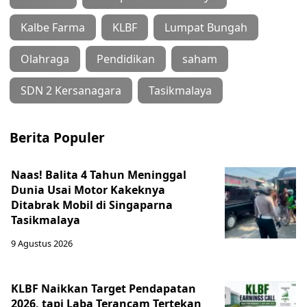
Kalbe Farma
KLBF
Lumpat Bungah
Olahraga
Pendidikan
saham
SDN 2 Kersanagara
Tasikmalaya
Berita Populer
Naas! Balita 4 Tahun Meninggal
Dunia Usai Motor Kakeknya
Ditabrak Mobil di Singaparna
Tasikmalaya
9 Agustus 2026
KLBF Naikkan Target Pendapatan
2026, tapi Laba Terancam Tertekan