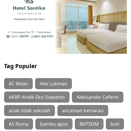
Tag Populer
AC Milan
Ade Lukman
AKBP Andik Eko Siswanto
Aleksander Ceferin
anak tidak sekolah
ancaman kemarau
AS Roma
bambu apus
BKPSDM
boti