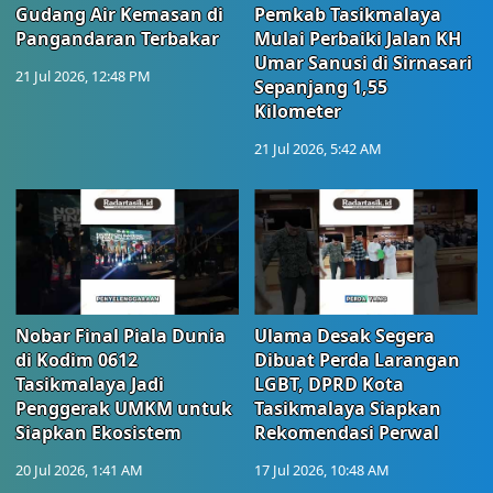
Gudang Air Kemasan di
Pemkab Tasikmalaya
Pangandaran Terbakar
Mulai Perbaiki Jalan KH
Umar Sanusi di Sirnasari
21 Jul 2026, 12:48 PM
Sepanjang 1,55
Kilometer
21 Jul 2026, 5:42 AM
Nobar Final Piala Dunia
Ulama Desak Segera
di Kodim 0612
Dibuat Perda Larangan
Tasikmalaya Jadi
LGBT, DPRD Kota
Penggerak UMKM untuk
Tasikmalaya Siapkan
Siapkan Ekosistem
Rekomendasi Perwal
20 Jul 2026, 1:41 AM
17 Jul 2026, 10:48 AM