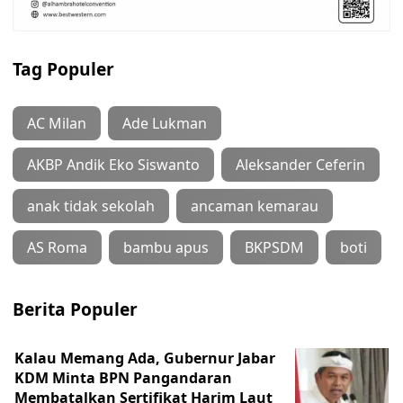
Tag Populer
AC Milan
Ade Lukman
AKBP Andik Eko Siswanto
Aleksander Ceferin
anak tidak sekolah
ancaman kemarau
AS Roma
bambu apus
BKPSDM
boti
Berita Populer
Kalau Memang Ada, Gubernur Jabar
KDM Minta BPN Pangandaran
Membatalkan Sertifikat Harim Laut