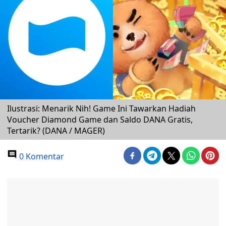
Ilustrasi: Menarik Nih! Game Ini Tawarkan Hadiah
Voucher Diamond Game dan Saldo DANA Gratis,
Tertarik? (DANA / MAGER)
0 Komentar