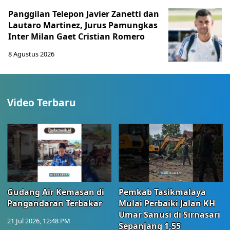
Panggilan Telepon Javier Zanetti dan
Lautaro Martinez, Jurus Pamungkas
Inter Milan Gaet Cristian Romero
8 Agustus 2026
Video Terbaru
Gudang Air Kemasan di
Pemkab Tasikmalaya
Pangandaran Terbakar
Mulai Perbaiki Jalan KH
Umar Sanusi di Sirnasari
21 Jul 2026, 12:48 PM
Sepanjang 1,55