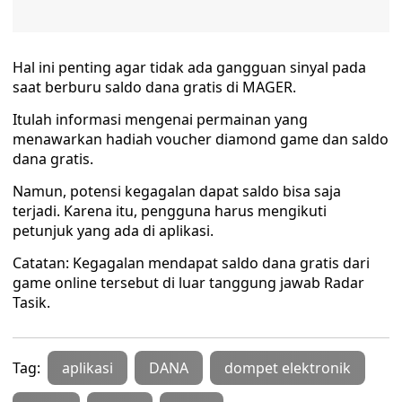
Hal ini penting agar tidak ada gangguan sinyal pada
saat berburu saldo dana gratis di MAGER.
Itulah informasi mengenai permainan yang
menawarkan hadiah voucher diamond game dan saldo
dana gratis.
Namun, potensi kegagalan dapat saldo bisa saja
terjadi. Karena itu, pengguna harus mengikuti
petunjuk yang ada di aplikasi.
Catatan: Kegagalan mendapat saldo dana gratis dari
game online tersebut di luar tanggung jawab Radar
Tasik.
Tag:
aplikasi
DANA
dompet elektronik