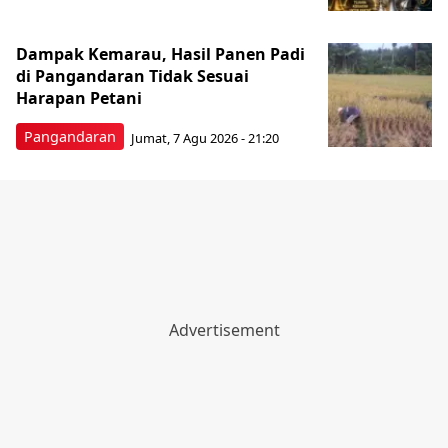
Dampak Kemarau, Hasil Panen Padi
di Pangandaran Tidak Sesuai
Harapan Petani
Pangandaran
Jumat, 7 Agu 2026 - 21:20