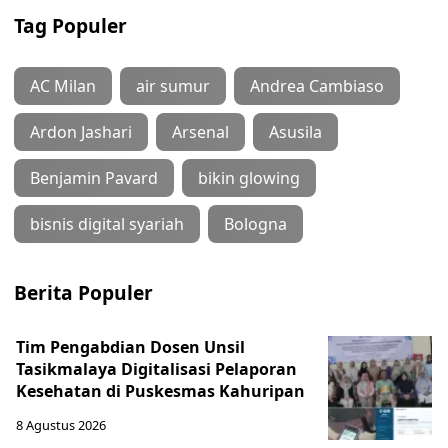
Tag Populer
AC Milan
air sumur
Andrea Cambiaso
Ardon Jashari
Arsenal
Asusila
Benjamin Pavard
bikin glowing
bisnis digital syariah
Bologna
Berita Populer
Tim Pengabdian Dosen Unsil
Tasikmalaya Digitalisasi Pelaporan
Kesehatan di Puskesmas Kahuripan
8 Agustus 2026