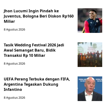
Jhon Lucumi Ingin Pindah ke
Juventus, Bologna Beri Diskon Rp160
Miliar
8 Agustus 2026
Tasik Wedding Festival 2026 Jadi
Awal Semangat Baru, Bidik
Transaksi Rp 10 Miliar
8 Agustus 2026
UEFA Perang Terbuka dengan FIFA,
Argentina Tegaskan Dukung
Infantino
8 Agustus 2026