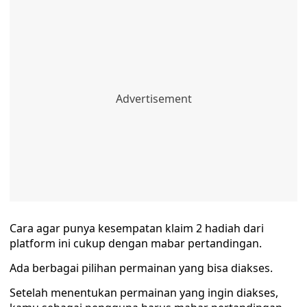
Cara agar punya kesempatan klaim 2 hadiah dari
platform ini cukup dengan mabar pertandingan.
Ada berbagai pilihan permainan yang bisa diakses.
Setelah menentukan permainan yang ingin diakses,