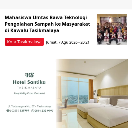
Mahasiswa Umtas Bawa Teknologi
Pengolahan Sampah ke Masyarakat
di Kawalu Tasikmalaya
Kota Tasikmalaya
Jumat, 7 Agu 2026 - 20:21