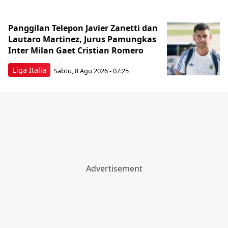
Panggilan Telepon Javier Zanetti dan
Lautaro Martinez, Jurus Pamungkas
Inter Milan Gaet Cristian Romero
Liga Italia
Sabtu, 8 Agu 2026 - 07:25